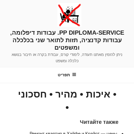
ילוג
תוכן
PP DIPLOMA-SERVICE. עבודות דיפלומה,
עבודות קדנציה, תזות לתואר שני בכלכלה
ומשפטים
ניתן להזמין מאתנו תעודה, לימודי קורס, עבודת בקרה או חיבור בנושא
כלכלה ומשפט
תפריט
• איכות • מהיר • חסכוני
•
Читайте также
Ремонт квартир в Хайфе и Крайот — цены,