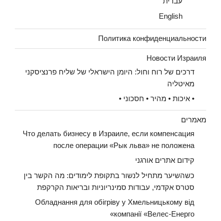
עברית
English
Политика конфиденциальности
Новости Израиля
דרכים של רוח וחול: היומן הישראלי של שליח פרנציסקני
מאיטליה
• איכות • מהיר • חסכוני •
מאמרים
Что делать бизнесу в Израиле, если компенсация
после операции «Рык льва» не положена
קידום אתרים אורגני
כשהשיער מתחיל לנשור בתקופת לימודים: מה הקשר בין
סטרס אקדמי, עבודות סמינריוניות ובריאות הקרקפת
Обладнання для обігріву у Хмельницькому від
компанії «Велес-Енерго»